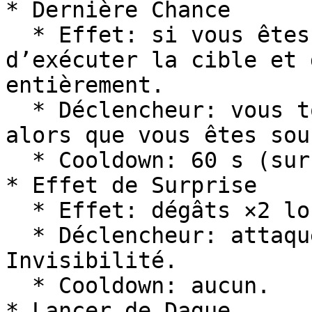
* Dernière Chance

  * Effet: si vous êtes à ≤5% PV, 30% de chance 
d’exécuter la cible et 
entièrement.

  * Déclencheur: vous touchez une cible en mêlée 
alors que vous êtes sou
  * Cooldown: 60 s (sur réussite).

* Effet de Surprise

  * Effet: dégâts ×2 lorsque vous êtes invisible.

  * Déclencheur: attaque de mêlée sous 
Invisibilité.

  * Cooldown: aucun.

* Lancer de Dague
