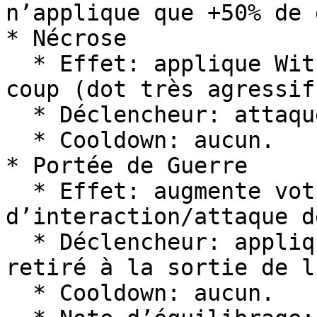
n’applique que +50% de 
* Nécrose

  * Effet: applique Wither IV pendant 4 s à chaque 
coup (dot très agressif)
  * Déclencheur: attaque de mêlée.

  * Cooldown: aucun.

* Portée de Guerre

  * Effet: augmente votre portée 
d’interaction/attaque d
  * Déclencheur: appliqué au début de vague, 
retiré à la sortie de l
  * Cooldown: aucun.
