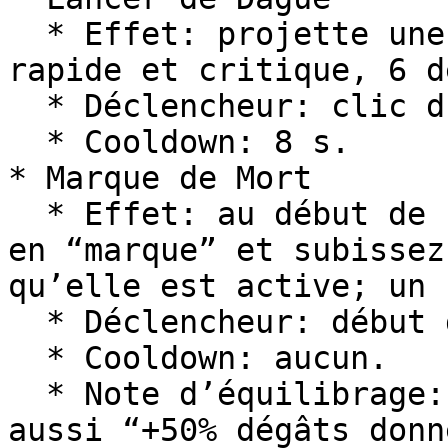
  * Effet: projette une “dague” (flèche custom) 
rapide et critique, 6 d
  * Déclencheur: clic droit en étant accroupi.

  * Cooldown: 8 s.

* Marque de Mort

  * Effet: au début de chaque manche, vous entrez 
en “marque” et subissez
qu’elle est active; un 
  * Déclencheur: début de vague.

  * Cooldown: aucun.

  * Note d’équilibrage: la description indique 
aussi “+50% dégâts donn