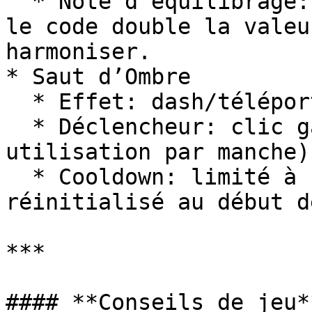
  * Note d’équilibrage: le texte parle “+2 blocs”, 
le code double la valeu
harmoniser.

* Saut d’Ombre

  * Effet: dash/téléportation courte vers l’avant.

  * Déclencheur: clic gauche en étant accroupi (1 
utilisation par manche).
  * Cooldown: limité à 1 charge par vague, 
réinitialisé au début d
***

#### **Conseils de jeu**