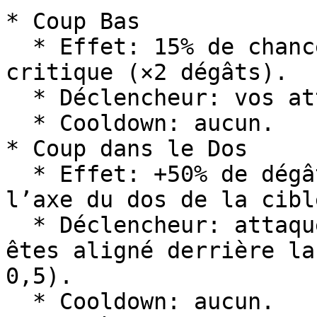
* Coup Bas

  * Effet: 15% de chance d’appliquer un coup 
critique (×2 dégâts).

  * Déclencheur: vos attaques de mêlée.

  * Cooldown: aucun.

* Coup dans le Dos

  * Effet: +50% de dégâts si vous frappez dans 
l’axe du dos de la cible
  * Déclencheur: attaque de mêlée lorsque vous 
êtes aligné derrière la
0,5).

  * Cooldown: aucun.
