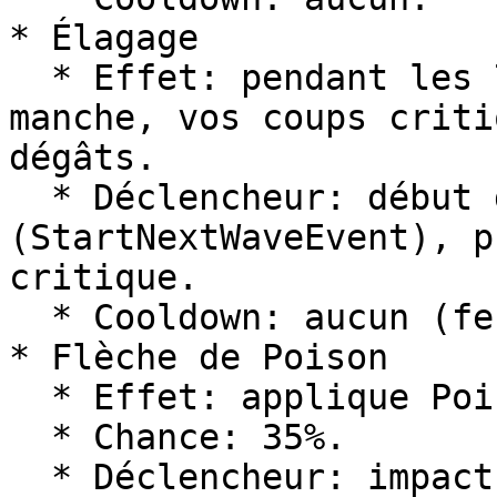
* Élagage

  * Effet: pendant les 7 premières secondes d’une 
manche, vos coups criti
dégâts.

  * Déclencheur: début de vague 
(StartNextWaveEvent), p
critique.

  * Cooldown: aucun (fenêtre temporelle).

* Flèche de Poison

  * Effet: applique Poison I pendant 5 s.

  * Chance: 35%.

  * Déclencheur: impact de flèche.
