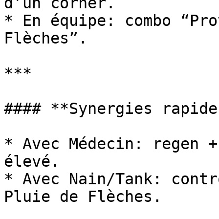
d’un corner.

* En équipe: combo “Pro
Flèches”.

***

#### **Synergies rapides
* Avec Médecin: regen +
élevé.

* Avec Nain/Tank: contr