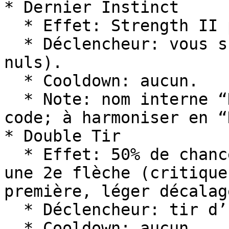
* Dernier Instinct

  * Effet: Strength II pendant 6 s.

  * Déclencheur: vous subissez des dégâts (non 
nuls).

  * Cooldown: aucun.

  * Note: nom interne “Dernière instinct” dans le 
code; à harmoniser en “
* Double Tir

  * Effet: 50% de chance de tirer automatiquement 
une 2e flèche (critique
première, léger décalag
  * Déclencheur: tir d’une flèche.

  * Cooldown: aucun.
