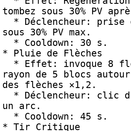
  * Effet: Régénération I pendant 5 s si vous 
tombez sous 30% PV aprè
  * Déclencheur: prise de dégâts faisant passer 
sous 30% PV max.

  * Cooldown: 30 s.

* Pluie de Flèches

  * Effet: invoque 8 flèches qui tombent dans un 
rayon de 5 blocs autour
des flèches ×1,2.

  * Déclencheur: clic droit en étant accroupi avec 
un arc.

  * Cooldown: 45 s.

* Tir Critique
