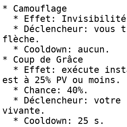
* Camouflage

  * Effet: Invisibilité I pendant 5 s.

  * Déclencheur: vous tuez un monstre avec une 
flèche.

  * Cooldown: aucun.

* Coup de Grâce

  * Effet: exécute instantanément la cible si elle 
est à 25% PV ou moins.

  * Chance: 40%.

  * Déclencheur: votre flèche touche une entité 
vivante.

  * Cooldown: 25 s.
