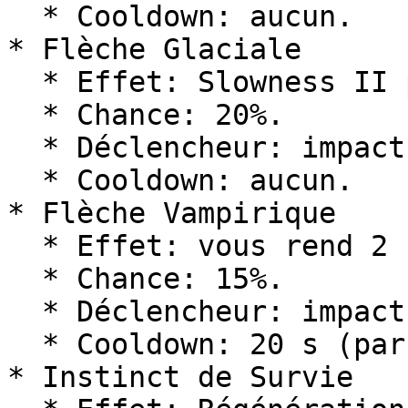
  * Cooldown: aucun.

* Flèche Glaciale

  * Effet: Slowness II pendant 3 s.

  * Chance: 20%.

  * Déclencheur: impact de flèche.

  * Cooldown: aucun.

* Flèche Vampirique

  * Effet: vous rend 2 cœurs (4 PV) à l’impact.

  * Chance: 15%.

  * Déclencheur: impact de flèche.

  * Cooldown: 20 s (par joueur/compétence).

* Instinct de Survie
