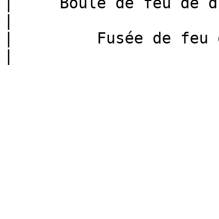
|     Boule de feu de dra
|

|         Fusée de feu d'ar