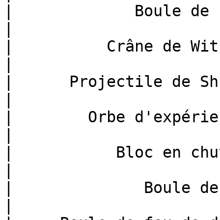
|             Boule de neige (
|

|          Crâne de Wither (
|

|      Projectile de Shulk
|

|        Orbe d'expérience 
|

|           Bloc en chute (*
|

|              Boule de feu (*f
|
