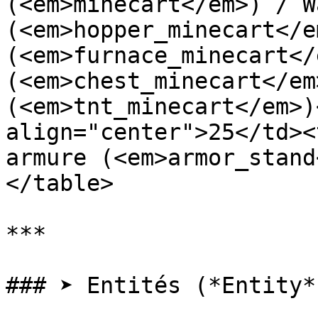
(<em>minecart</em>) / W
(<em>hopper_minecart</e
(<em>furnace_minecart</
(<em>chest_minecart</em
(<em>tnt_minecart</em>)
align="center">25</td><
armure (<em>armor_stand
</table>

***

### ➤ Entités (*Entity*)