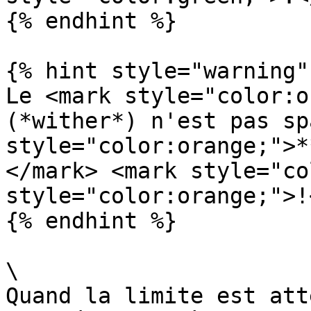
{% endhint %}

{% hint style="warning" 
Le <mark style="color:o
(*wither*) n'est pas sp
style="color:orange;">*
</mark> <mark style="co
style="color:orange;">!
{% endhint %}

\

Quand la limite est att