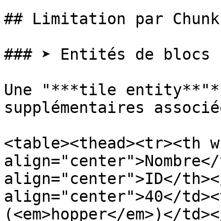
## Limitation par Chunk 
### ➤ Entités de blocs 
Une "***tile entity**"*
supplémentaires associé
<table><thead><tr><th w
align="center">Nombre</
align="center">ID</th><
align="center">40</td><
(<em>hopper</em>)</td><