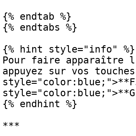
{% endtab %}

{% endtabs %}

{% hint style="info" %}

Pour faire apparaître l
appuyez sur vos touches
style="color:blue;">**F
style="color:blue;">**G
{% endhint %}

***
