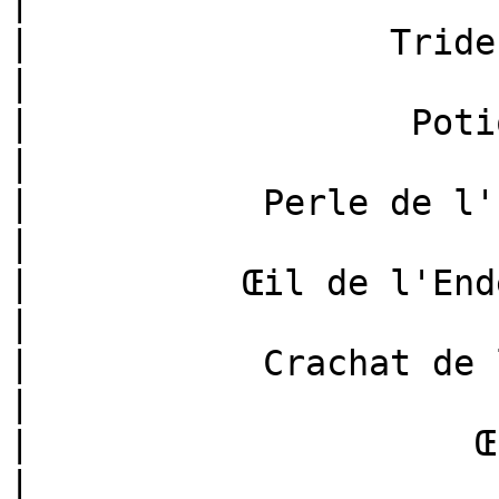
|

|                 Trident (*tride
|

|                  Potion (*potion
|

|           Perle de l'Ender 
|

|          Œil de l'Ender (*
|

|           Crachat de lama (
|

|                     Œuf (*egg*)    
|
