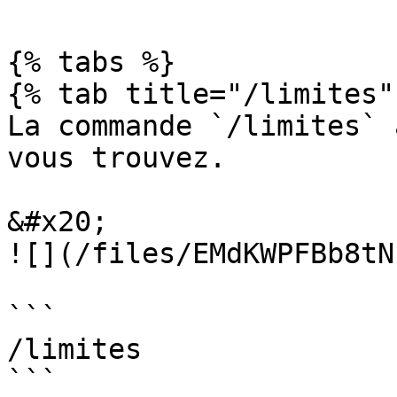
{% tabs %}

{% tab title="/limites" 
La commande `/limites` 
vous trouvez.

&#x20;                                               
![](/files/EMdKWPFBb8tN
```

/limites

```
