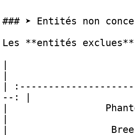
### ➤ Entités non conce
Les **entités exclues**
|                          ID              
|

| :--------------------
--: |

|                 Phantom (*phant
|

|                  Breeze (*breeze