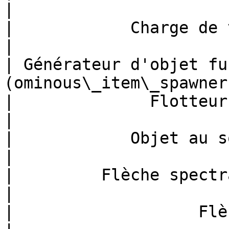
|

|            Charge de vent (
|

| Générateur d'objet fu
(ominous\_item\_spawner)
|              Flotteur (fishi
|

|            Objet au sol (*d
|

|         Flèche spectrale 
|

|                   Flèche (*arrow